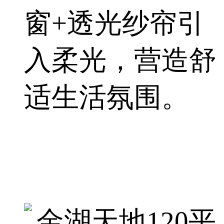
窗+透光纱帘引
入柔光，营造舒
适生活氛围。