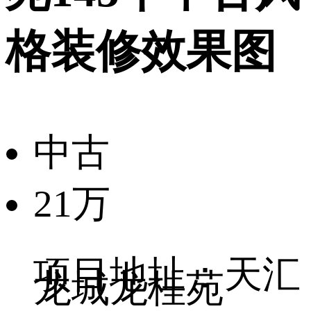
格装修效果图
中古
21万
项目地址：天汇
龙城龙桂苑