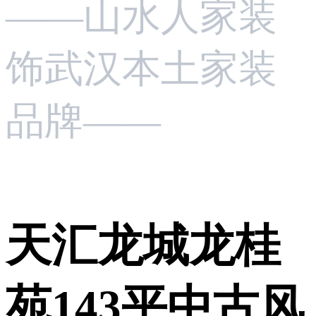
——山水人家装
饰武汉本土家装
品牌——
天汇龙城龙桂
苑143平中古风