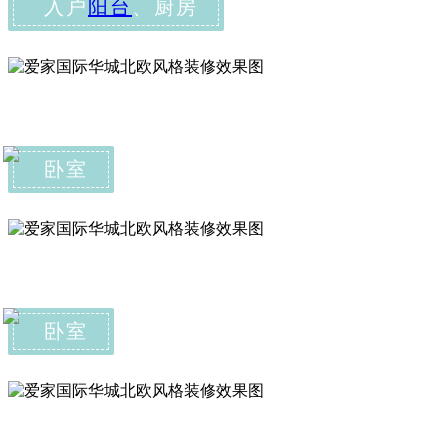
入户
阳台
、厨房
卧室
卧室