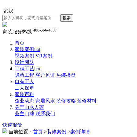
武汉
400-666-4637
家装服务热线
首页
家装案例
hot
视频案例
VR案例
设计团队
工程工艺
hot
隐蔽工程
客户见证
热装楼盘
自有工人
工人保单
家装百科
企业动态
家居风水
装修攻略
装修材料
关于山水人家
业主口碑
联系我们
快速报价
当前位置：
首页
>
装修案例
>
案例详情