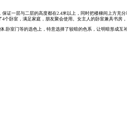
，保证一层与二层的高度都在
2.4
米以上，同时把楼梯间上方充分
了
4
个卧室，满足家庭，朋友聚会使用。女主人的卧室兼具书房，
体
.
卧室门等的选色上，特意选择了较暗的色系，让明暗形成互