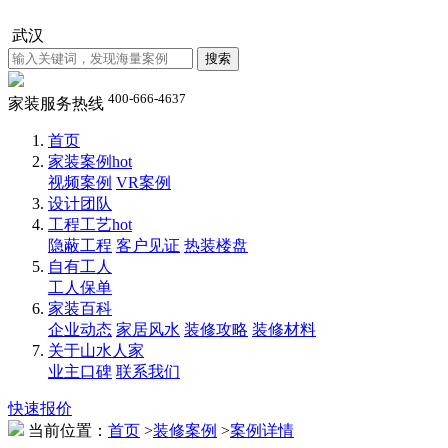
武汉
400-666-4637
家装服务热线
首页
家装案例
hot
视频案例
VR案例
设计团队
工程工艺
hot
隐蔽工程
客户见证
热装楼盘
自有工人
工人保单
家装百科
企业动态
家居风水
装修攻略
装修材料
关于山水人家
业主口碑
联系我们
快速报价
当前位置：
首页
>
装修案例
>
案例详情